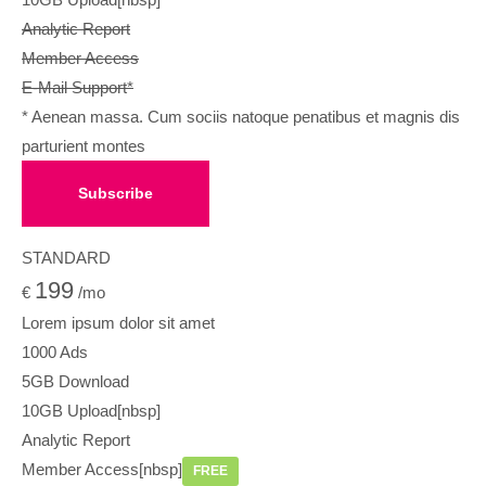
Analytic Report
Member Access
E-Mail Support*
* Aenean massa. Cum sociis natoque penatibus et magnis dis
parturient montes
Subscribe
STANDARD
199
€
/mo
Lorem ipsum dolor sit amet
1000 Ads
5GB Download
10GB Upload[nbsp]
Analytic Report
Member Access[nbsp]
FREE