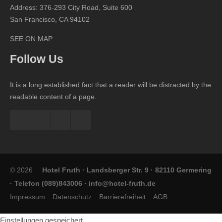
Address: 376-293 City Road, Suite 600
San Francisco, CA 94102
SEE ON MAP
Follow Us
It is a long established fact that a reader will be distracted by the
readable content of a page.
© 2026
Hotel Fruth · Landsberger Str. 9 · 82110 Germering
· Telefon (089)843006 ·
info@hotel-fruth.de
Impressum
Datenschutz
Barrierefreiheit
AGB
Einstellungen gespeichert