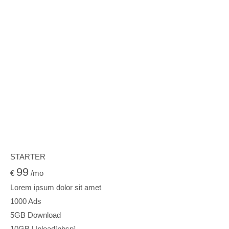
STARTER
99
€
/mo
Lorem ipsum dolor sit amet
1000 Ads
5GB Download
10GB Upload[nbsp]