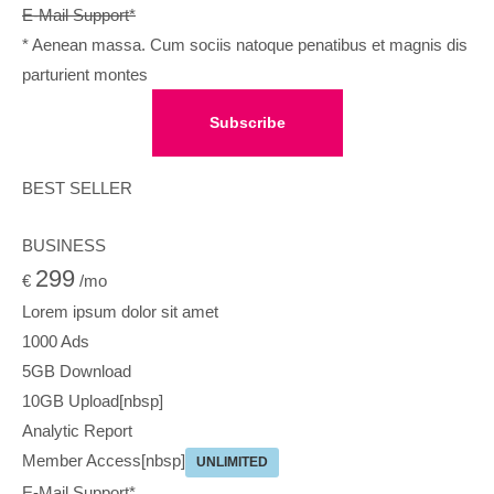
E-Mail Support*
* Aenean massa. Cum sociis natoque penatibus et magnis dis
parturient montes
Subscribe
BEST SELLER
BUSINESS
299
€
/mo
Lorem ipsum dolor sit amet
1000 Ads
5GB Download
10GB Upload[nbsp]
Analytic Report
Member Access[nbsp]
UNLIMITED
E-Mail Support*