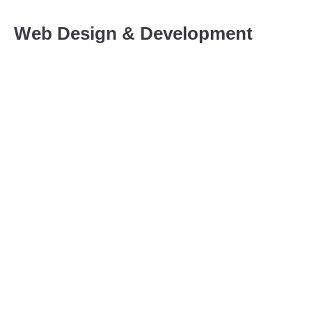
Web
Design
&
Development
Custom website design tailored to your brand
Mobile-friendly and responsive layouts
Integration of modern functionalities and tools
SEO-optimized design for better search rankings